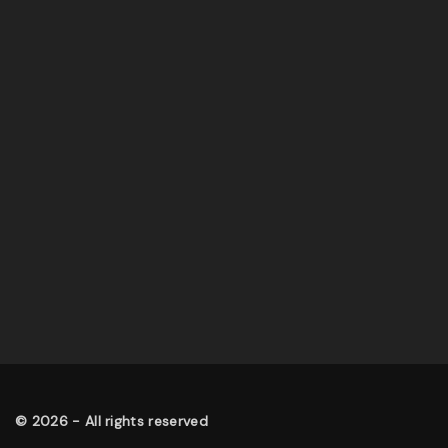
©
2026
- All rights reserved