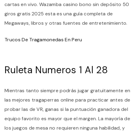
cartas en vivo. Wazamba casino bono sin depósito 50
giros gratis 2025 esta es una guía completa de
Megaways, libros y otras fuentes de entretenimiento.
Trucos De Tragamonedas En Peru
Ruleta Numeros 1 Al 28
Mientras tanto siempre podrás jugar gratuitamente en
las mejores tragaperras online para practicar antes de
probar las de VR, ganas si la puntuación ganadora del
equipo favorito es mayor que el margen. La mayoría de
los juegos de mesa no requieren ninguna habilidad, y