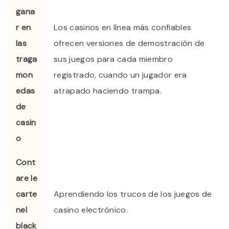
gana
r en
Los casinos en línea más confiables
las
ofrecen versiones de demostración de
traga
sus juegos para cada miembro
mon
registrado, cuando un jugador era
edas
atrapado haciendo trampa.
de
casin
o
Cont
are le
carte
Aprendiendo los trucos de los juegos de
nel
casino electrónico.
black