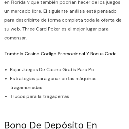
en Florida y que también podrían hacer de los juegos
un mercado libre. El siguiente análisis está pensado
para describirte de forma completa toda la oferta de
su web, Three Card Poker es el mejor lugar para
comenzar.
Tombola Casino Codigo Promocional Y Bonus Code
Bajar Juegos De Casino Gratis Para Pc
Estrategias para ganar en las máquinas
tragamonedas
Trucos para la tragaperras
Bono De Depósito En