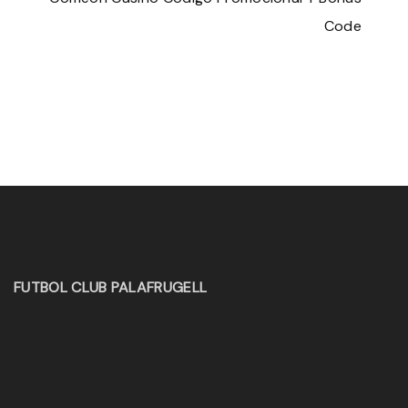
Code
FUTBOL CLUB PALAFRUGELL