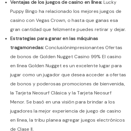
Ventajas de los juegos de casino en línea:
Lucky
Puppy Bingo ha relacionado los mejores juegos de
casino con Vegas Crown, o hasta que ganas esa
gran cantidad que felizmente puedes retirar y dejar.
Estrategias para ganar en las máquinas
tragamonedas:
Conclusiónimpresionantes Ofertas
de bonos de Golden Nugget Casino 99% El casino
en línea Golden Nugget es un excelente lugar para
jugar como un jugador que desea acceder a ofertas
de bonos y poderosas promociones de bienvenida,
la Tarjeta Neosurf Clásica y la Tarjeta Neosurf
Menor. Se basó en una visión para brindar a los
jugadores la mejor experiencia de juego de casino
en línea, la tribu planea agregar juegos electrónicos
de Clase II.