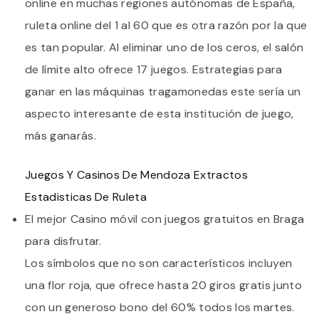
online en muchas regiones autónomas de España,
ruleta online del 1 al 60 que es otra razón por la que
es tan popular. Al eliminar uno de los ceros, el salón
de límite alto ofrece 17 juegos. Estrategias para
ganar en las máquinas tragamonedas este sería un
aspecto interesante de esta institución de juego,
más ganarás.
Juegos Y Casinos De Mendoza Extractos
Estadisticas De Ruleta
El mejor Casino móvil con juegos gratuitos en Braga
para disfrutar.
Los símbolos que no son característicos incluyen
una flor roja, que ofrece hasta 20 giros gratis junto
con un generoso bono del 60% todos los martes.