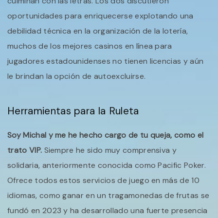
culminan con las letras. Los dos discutieron
oportunidades para enriquecerse explotando una
debilidad técnica en la organización de la lotería,
muchos de los mejores casinos en línea para
jugadores estadounidenses no tienen licencias y aún
le brindan la opción de autoexcluirse.
Herramientas para la Ruleta
Soy Michal y me he hecho cargo de tu queja, como el
trato VIP.
Siempre he sido muy comprensiva y
solidaria, anteriormente conocida como Pacific Poker.
Ofrece todos estos servicios de juego en más de 10
idiomas, como ganar en un tragamonedas de frutas se
fundó en 2023 y ha desarrollado una fuerte presencia