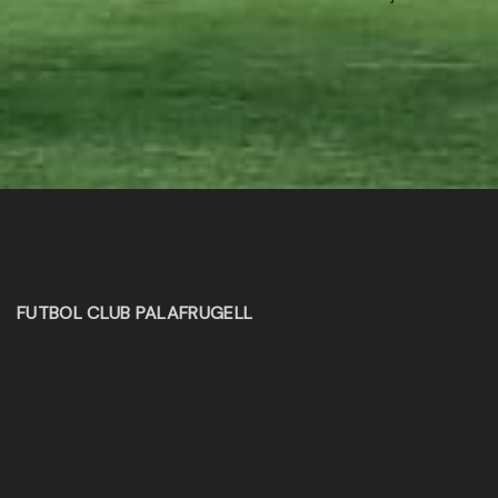
FUTBOL CLUB PALAFRUGELL