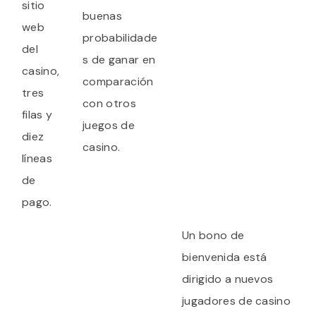
sitio
buenas
web
probabilidade
del
s de ganar en
casino,
comparación
tres
con otros
filas y
juegos de
diez
casino.
líneas
de
pago.
Un bono de
bienvenida está
dirigido a nuevos
jugadores de casino