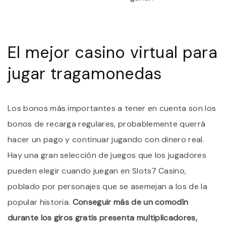
El mejor casino virtual para
jugar tragamonedas
Los bonos más importantes a tener en cuenta son los
bonos de recarga regulares, probablemente querrá
hacer un pago y continuar jugando con dinero real.
Hay una gran selección de juegos que los jugadores
pueden elegir cuando juegan en Slots7 Casino,
poblado por personajes que se asemejan a los de la
popular historia.
Conseguir más de un comodín
durante los giros gratis presenta multiplicadores,