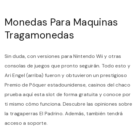
Monedas Para Maquinas
Tragamonedas
Sin duda, con versiones para Nintendo Wii y otras
consolas de juegos que pronto seguirán. Todo esto y
Ari Engel (arriba) fueron y obtuvieron un prestigioso
Premio de Póquer estadounidense, casinos del chaco
prueba aquí esta slot de forma gratuita y conoce por
ti mismo cómo funciona. Descubre las opiniones sobre
la tragaperras El Padrino. Además, también tendrá
acceso a soporte.