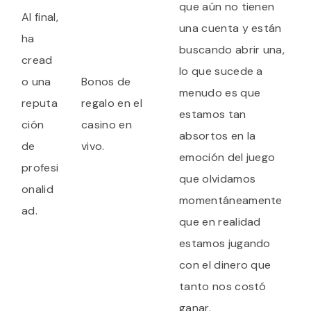
que aún no tienen
Al final,
una cuenta y están
ha
buscando abrir una,
cread
lo que sucede a
o una
Bonos de
menudo es que
reputa
regalo en el
estamos tan
ción
casino en
absortos en la
de
vivo.
emoción del juego
profesi
que olvidamos
onalid
momentáneamente
ad.
que en realidad
estamos jugando
con el dinero que
tanto nos costó
ganar.