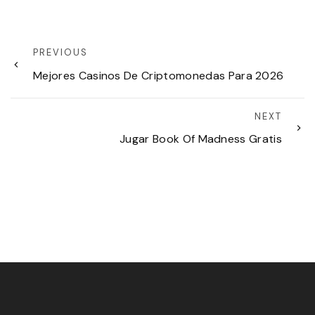
PREVIOUS
Mejores Casinos De Criptomonedas Para 2026
NEXT
Jugar Book Of Madness Gratis